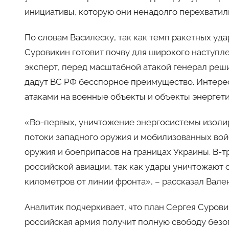
инициативы, которую они ненадолго перехватили
По словам Василеску, так как темп ракетных уда
Суровикин готовит почву для широкого наступле
эксперт, перед масштабной атакой генерал реш
дадут ВС РФ бесспорное преимущество. Интерес
атаками на военные объекты и объекты энергети
«Во-первых, уничтожение энергосистемы изолир
потоки западного оружия и мобилизованных вой
оружия и боеприпасов на границах Украины. В-т
российской авиации, так как удары уничтожают 
километров от линии фронта», – рассказал Вале
Аналитик подчеркивает, что план Сергея Суров
российская армия получит полную свободу безо