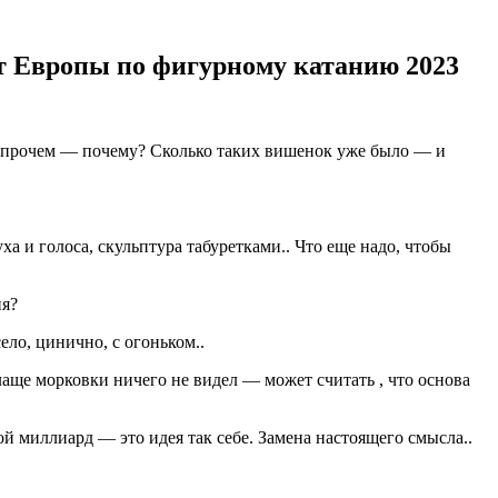
ат Европы по фигурному катанию 2023
я впрочем — почему? Сколько таких вишенок уже было — и
а и голоса, скульптура табуретками.. Что еще надо, чтобы
ия?
ло, цинично, с огоньком..
лаще морковки ничего не видел — может считать , что основа
той миллиард — это идея так себе. Замена настоящего смысла..