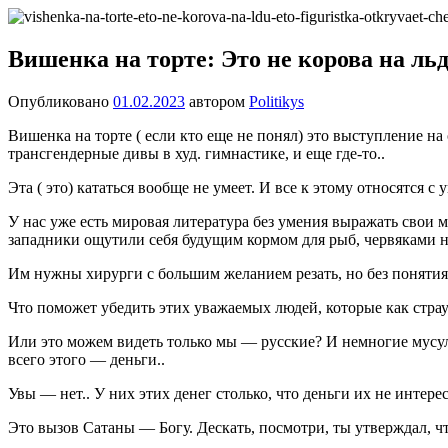
Перейти
Новости
Ещё
к
один
содержимому
Вишенка на торте: Это не корова на л
сайт
на
Опубликовано
01.02.2023
автором
Politikys
WordPress
Вишенка на торте ( если кто еще не понял) это выступление 
трансгендерные дивы в худ. гимнастике, и еще где-то..
Эта ( это) кататься вообще не умеет. И все к этому относятся с
У нас уже есть мировая литература без умения выражать свои м
западники ощутили себя будущим кормом для рыб, червяками 
Им нужны хирурги с большим желанием резать, но без понятия
Что поможет убедить этих уважаемых людей, которые как страу
Или это можем видеть только мы — русские? И немногие мусуль
всего этого — деньги..
Увы — нет.. У них этих денег столько, что деньги их не интере
Это вызов Сатаны — Богу. Дескать, посмотри, ты утверждал, чт