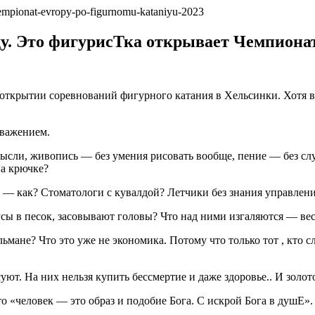
ьду. Это фигурисТка открывает Чемпион
на открытии соревнований фигурного катания в Хельсинки. Хот
 уважением.
ысли, живопись — без умения рисовать вообще, пение — без слух
на крючке?
 — как? Стоматологи с кувалдой? Летчики без знания управлен
сы в песок, засовывают головы? Что над ними изгаляются — весе
мане? Что это уже не экономика. Потому что только тот , кто с
суют. На них нельзя купить бессмертие и даже здоровье.. И золо
о «человек — это образ и подобие Бога. С искрой Бога в душЕ».