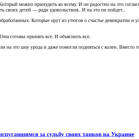
оторый можно принудить ко всему. И он радостно на это соглас
ь своих детей — ради удовольствия.. И на это он пойдет..
обработанных. Которые орут из утюгов о счастье демократии и у
ни готовы принять все. И объяснить все.
и на это шоу урода и даже помогли подняться с колен. Вместо т
испугавшимся за судьбу своих танков на Украине