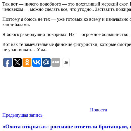
Так вот — ничего подобного — это похотливый мерзкий скот. К
человеком — можно сделать все, что угодно.. Заставить пожират
Поэтому я боюсь не тех — уже готовых ко всему и изначально 
каннибалами.
Я боюсь равнодушно-покорных. Их — огромное большинство. О
Вот как те замечательные финские фигуристки, которые смотрел
не участвовать…Увы..
29
Новости
Навигация
Предыдущая запись
по
«Охота открыта»: россияне ответили британцам, 