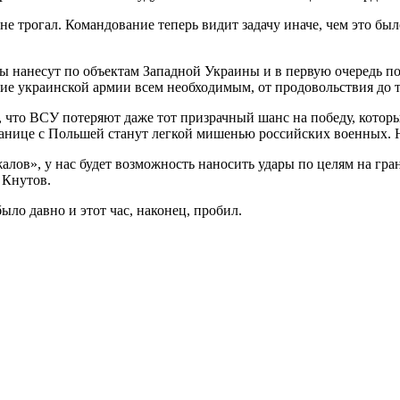
е трогал. Командование теперь видит задачу иначе, чем это было
ры нанесут по объектам Западной Украины и в первую очередь п
ие украинской армии всем необходимым, от продовольствия до т
, что ВСУ потеряют даже тот призрачный шанс на победу, котор
ранице с Польшей станут легкой мишенью российских военных. Н
жалов», у нас будет возможность наносить удары по целям на гр
 Кнутов.
о давно и этот час, наконец, пробил.