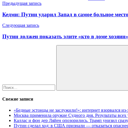
Навигация
Предыдущая запись
по
Кедми: Путин ударил Запад в самое больное место
записям
Следующая запись
Путин должен показать элите «кто в доме хозяин
Найти:
Поиск
Свежие записи
«Бедные эстонцы не заслужили!»: интернет взорвался из
Москва применила оружие Судного дня. Результаты всех
Каллас и фон дер Ляйен опозорились. Трамп унизил сраз
Путин сделал ход: в США признали — отказаться опаснее