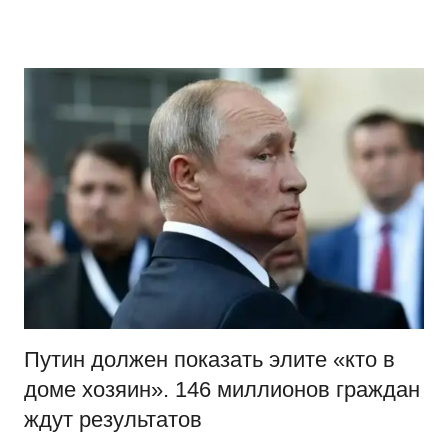
Перейти
Новости
Ещё
к
один
содержимому
сайт
на
WordPress
Путин должен показать элите «кто в
доме хозяин». 146 миллионов граждан
ждут результатов