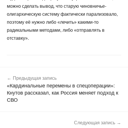
можно сделать вывод, что старую чиновничье-
олигархическую систему фактически парализовало,
поэтому её нужно либо «лечить» какими-то
радикальными методами, либо «отправлять в
отставку».
Навигация
Н
Предыдущая запись
о
по
«Кардинальные перемены в спецоперации»:
в
записям
Кнутов рассказал, как Россия меняет подход к
о
СВО
с
т
и
Следующая запись