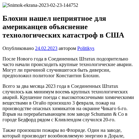
Перейти
Новости
Ещё
к
один
содержимому
Блохин нашел неприятное для
сайт
американцев объяснение
на
WordPress
технологических катастроф в США
Опубликовано
24.02.2023
автором
Politikys
После Нового года в Соединенных Штатах подозрительно
часто начали происходить крупные технологические аварии.
Могут ли причиной случившегося быть диверсии,
предположил политолог Константин Блохин.
Всего за два месяца 2023 года в Соединенных Штатах
случилось как минимум восемь крупных технологических
аварий. Крушение поезда с высокотоксичными химическими
веществами в Огайо произошло 3 февраля, пожар на
производстве опасных химикатов на окраине Чикаго 6-го.
Взрыв на перерабатывающем лом заводе Schumann & Co в
городе Бедфорд рядом с Кливлендом случился 20-го.
Также произошли пожары во Флориде. Один на заводе,
который производит возобновляемую энергию в Дорале,