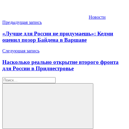
Новости
Навигация
Предыдущая запись
по
«Лучше для России не придумаешь»: Кедми
записям
оценил позор Байдена в Варшаве
Следующая запись
Насколько реально открытие второго фронта
для России в Приднестровье
Найти: