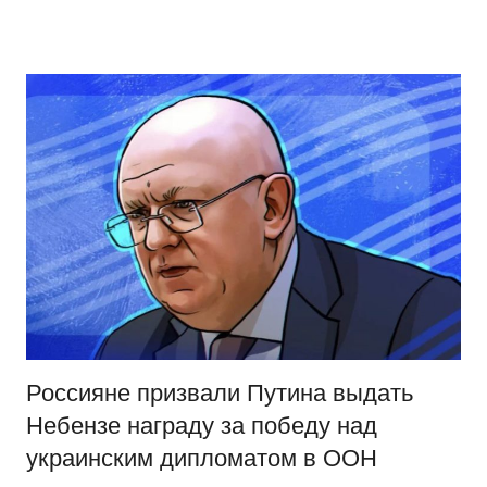
Перейти
Новости
Ещё
к
один
содержимому
сайт
на
WordPress
Россияне призвали Путина выдать
Небензе награду за победу над
украинским дипломатом в ООН