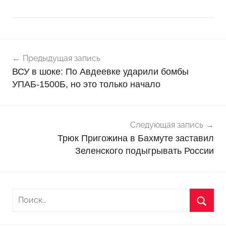
Навигация
Н
Предыдущая запись
о
по
ВСУ в шоке: По Авдеевке ударили бомбы
в
записям
УПАБ-1500Б, но это только начало
о
с
т
Следующая запись
и
Трюк Пригожина в Бахмуте заставил
Зеленского подыгрывать России