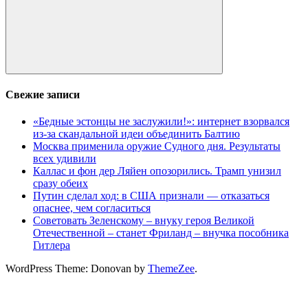
Поиск
Свежие записи
«Бедные эстонцы не заслужили!»: интернет взорвался
из-за скандальной идеи объединить Балтию
Москва применила оружие Судного дня. Результаты
всех удивили
Каллас и фон дер Ляйен опозорились. Трамп унизил
сразу обеих
Путин сделал ход: в США признали — отказаться
опаснее, чем согласиться
Советовать Зеленскому – внуку героя Великой
Отечественной – станет Фриланд – внучка пособника
Гитлера
WordPress Theme: Donovan by
ThemeZee
.