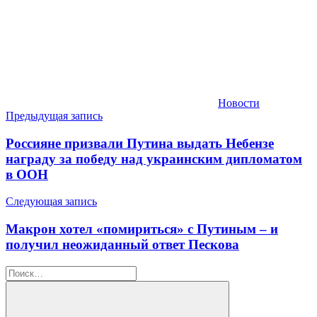
Новости
Навигация
Предыдущая запись
по
Россияне призвали Путина выдать Небензе
записям
награду за победу над украинским дипломатом
в ООН
Следующая запись
Макрон хотел «помириться» с Путиным – и
получил неожиданный ответ Пескова
Найти: