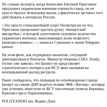
По словам эксперта, когда бизнесмен Евгений Пригожин
предложил украинским военным покинуть город, он не
просто бросил Зеленскому вызов, а фактически заставил того
действовать в интересах России.
«Это просто гениальнейший план! Несмотря ни на что,
Пригожин продолжает крутить ручку «бахмутской
мясорубки», в которой уничтожено огромное количество
украинских военных, выполняющих волю незрелого
киевского комика», — написал Суконкин в своем Telegram-
канале.
На этом фоне, как подчеркнул аналитик, ситуацией
заинтересовался Пентагон. Министр обороны США Ллойд
Остин уже заявлял, что Бахмут не представляет
стратегического интереса для ВСУ, явно указывая на
неоправданный расход ресурсов.
Ранее сообщалось, что операция по освобождению города
Бахмут на севере ДНР ведется силами ЧВК «Вагнер», которые
уже успешно зачистили от ВСУ населенные пункты Берховка,
Красная гора и Парасковиевка.
POLITEXPERT.net, Яндекс.Дзен