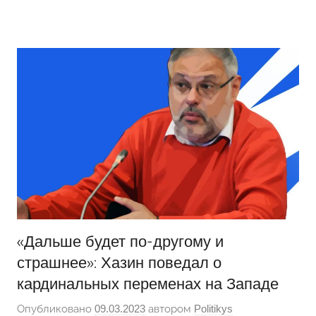
Перейти
Новости
Ещё
к
один
содержимому
сайт
на
WordPress
«Дальше будет по-другому и
страшнее»: Хазин поведал о
кардинальных переменах на Западе
Опубликовано
09.03.2023
автором
Politikys