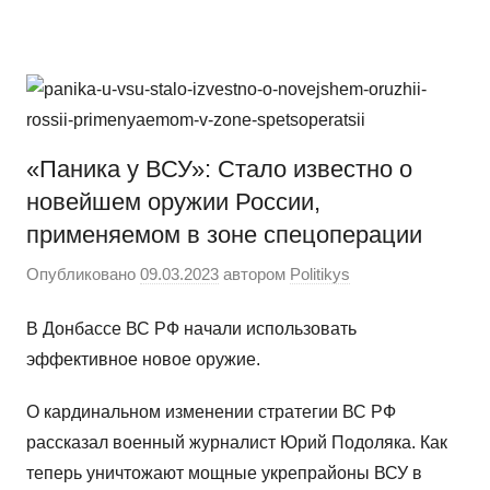
Перейти
Новости
Ещё
к
один
содержимому
сайт
на
WordPress
«Паника у ВСУ»: Стало известно о
новейшем оружии России,
применяемом в зоне спецоперации
Опубликовано
09.03.2023
автором
Politikys
В Донбассе ВС РФ начали использовать
эффективное новое оружие.
О кардинальном изменении стратегии ВС РФ
рассказал военный журналист Юрий Подоляка. Как
теперь уничтожают мощные укрепрайоны ВСУ в