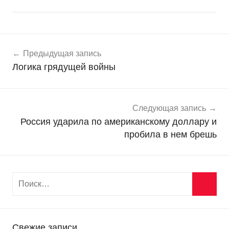
Навигация
Н
Предыдущая запись
о
по
Логика грядущей войны
в
записям
о
с
т
Следующая запись
и
Россия ударила по американскому доллару и
пробила в нем брешь
Свежие записи