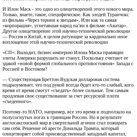
И Илон Маск ­- это одно из олицетворений этого нового мира.
Только, знаете, такое, специфическое. Как злодей Туранчокс
из фильма «Через тернии к звездам». Или как та самая
«корпорация», угнетавшая народ на’ви в фильме «Аватар».
Другое олицетворение этой научно-технической революции
— Россия и Китай, в целом ратующие за кардинально иное
воплощение этой научно-технической революции
«СП»: Выходит, бизнес-империю Илона Маска правящие
элиты Америки разрушать не станут. Поскольку считают ее
эдакой «новой формой глобального противостояния» Запада с
Россией и Востоком?
— Существующая Бреттон-Вудская долларовая система
подразумевает, что под рукой всегда будет кто-то слабый, кого
время от время смогут «съедать» более сильные. Тем самым
продлевая свое существование за счет ресурсной плоти
«съеденного».
Поэтому-то НАТО, например, все это время и подползало на
полусогнутых ногах к границам России. Но в результате
англосаксонский мир в смертельной агонии стал пожирать
сам себя. Решение об аресте Дональда Трампа, который
олицетворяет собой производственный западный капитал,