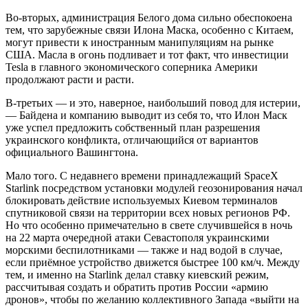
Во-вторых, администрация Белого дома сильно обеспокоена
тем, что зарубежные связи Илона Маска, особенно с Китаем,
могут привести к иностранным манипуляциям на рынке
США. Масла в огонь подливает и тот факт, что инвестиции
Tesla в главного экономического соперника Америки
продолжают расти и расти.
В-третьих — и это, наверное, наибольший повод для истерии,
— Байдена и компанию выводит из себя то, что Илон Маск
уже успел предложить собственный план разрешения
украинского конфликта, отличающийся от вариантов
официального Вашингтона.
Мало того. С недавнего времени принадлежащий SpaceX
Starlink посредством установки модулей геозонирования начал
блокировать действие используемых Киевом терминалов
спутниковой связи на территории всех новых регионов РФ.
Но что особенно примечательно в свете случившейся в ночь
на 22 марта очередной атаки Севастополя украинскими
морскими беспилотниками — также и над водой в случае,
если приёмное устройство движется быстрее 100 км/ч. Между
тем, и именно на Starlink делал ставку киевский режим,
рассчитывая создать и обратить против России «армию
дронов», чтобы по желанию коллективного Запада «выйти на