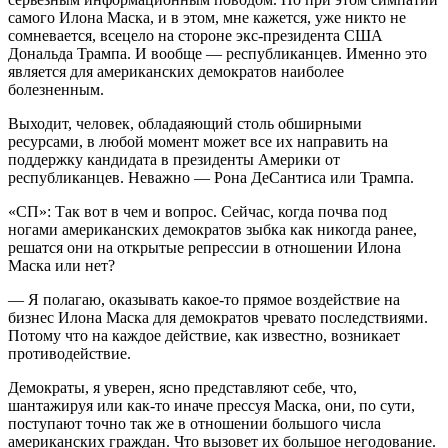
самого Илона Маска, и в этом, мне кажется, уже никто не
сомневается, всецело на стороне экс-президента США
Дональда Трампа. И вообще — республиканцев. Именно это
является для американских демократов наиболее
болезненным.
Выходит, человек, обладаяющий столь обширными
ресурсами, в любой момент может все их направить на
поддержку кандидата в президенты Америки от
республиканцев. Неважно — Рона ДеСантиса или Трампа.
«СП»: Так вот в чем и вопрос. Сейчас, когда почва под
ногами американских демократов зыбка как никогда ранее,
решатся они на открытые репрессии в отношении Илона
Маска или нет?
— Я полагаю, оказывать какое-то прямое воздействие на
бизнес Илона Маска для демократов чревато последствиями.
Потому что на каждое действие, как известно, возникает
противодействие.
Демократы, я уверен, ясно представляют себе, что,
шантажируя или как-то иначе прессуя Маска, они, по сути,
поступают точно так же в отношении большого числа
американских граждан. Что вызовет их большое негодование.