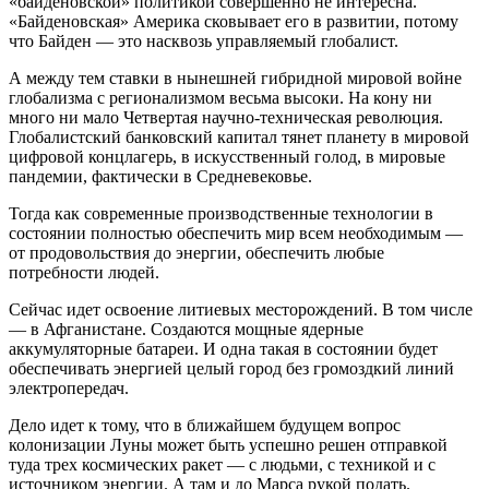
«байденовской» политикой совершенно не интересна.
«Байденовская» Америка сковывает его в развитии, потому
что Байден — это насквозь управляемый глобалист.
А между тем ставки в нынешней гибридной мировой войне
глобализма с регионализмом весьма высоки. На кону ни
много ни мало Четвертая научно-техническая революция.
Глобалистский банковский капитал тянет планету в мировой
цифровой концлагерь, в искусственный голод, в мировые
пандемии, фактически в Средневековье.
Тогда как современные производственные технологии в
состоянии полностью обеспечить мир всем необходимым —
от продовольствия до энергии, обеспечить любые
потребности людей.
Сейчас идет освоение литиевых месторождений. В том числе
— в Афганистане. Создаются мощные ядерные
аккумуляторные батареи. И одна такая в состоянии будет
обеспечивать энергией целый город без громоздкий линий
электропередач.
Дело идет к тому, что в ближайшем будущем вопрос
колонизации Луны может быть успешно решен отправкой
туда трех космических ракет — с людьми, с техникой и с
источником энергии. А там и до Марса рукой подать.