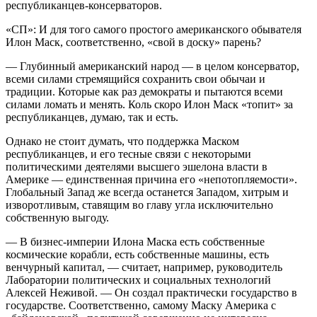
республиканцев-консерваторов.
«СП»: И для того самого простого американского обывателя
Илон Маск, соответственно, «свой в доску» парень?
— Глубинный американский народ — в целом консерватор,
всеми силами стремящийся сохранить свои обычаи и
традиции. Которые как раз демократы и пытаются всеми
силами ломать и менять. Коль скоро Илон Маск «топит» за
республиканцев, думаю, так и есть.
Однако не стоит думать, что поддержка Маском
республиканцев, и его тесные связи с некоторыми
политическими деятелями высшего эшелона власти в
Америке — единственная причина его «непотопляемости».
Глобальный Запад же всегда останется Западом, хитрым и
изворотливым, ставящим во главу угла исключительно
собственную выгоду.
— В бизнес-империи Илона Маска есть собственные
космические корабли, есть собственные машины, есть
венчурный капитал, — считает, например, руководитель
Лаборатории политических и социальных технологий
Алексей Неживой. — Он создал практически государство в
государстве. Соответственно, самому Маску Америка с