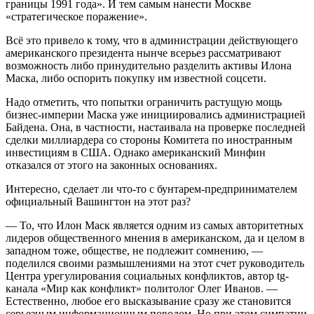
границы 1991 года». И тем самым нанести Москве
«стратегическое поражение».
Всё это привело к тому, что в администрации действующего
американского президента нынче всерьез рассматривают
возможность либо принудительно разделить активы Илона
Маска, либо оспорить покупку им известной соцсети.
Надо отметить, что попытки ограничить растущую мощь
бизнес-империи Маска уже инициировались администрацией
Байдена. Она, в частности, настаивала на проверке последней
сделки миллиардера со стороны Комитета по иностранным
инвестициям в США. Однако американский Минфин
отказался от этого на законных основаниях.
Интересно, сделает ли что-то с бунтарем-предпринимателем
официальный Вашингтон на этот раз?
— То, что Илон Маск является одним из самых авторитетных
лидеров общественного мнения в американском, да и целом в
западном тоже, обществе, не подлежит сомнению, —
поделился своими размышлениями на этот счет руководитель
Центра урегулирования социальных конфликтов, автор tg-
канала «Мир как конфликт» политолог Олег Иванов. —
Естественно, любое его высказывание сразу же становится
серьезным информационным поводом. Но при этом симпатии