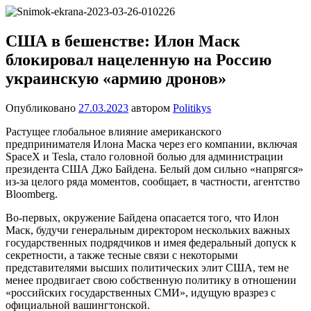
Перейти
Новости
Ещё
к
один
содержимому
США в бешенстве: Илон Маск
сайт
блокировал нацеленную на Россию
на
WordPress
украинскую «армию дронов»
Опубликовано
27.03.2023
автором
Politikys
Растущее глобальное влияние американского
предпринимателя Илона Маска через его компании, включая
SpaceX и Tesla, стало головной болью для администрации
президента США Джо Байдена. Белый дом сильно «напрягся»
из-за целого ряда моментов, сообщает, в частности, агентство
Bloomberg.
Во-первых, окружение Байдена опасается того, что Илон
Маск, будучи генеральным директором нескольких важных
государственных подрядчиков и имея федеральный допуск к
секретности, а также тесные связи с некоторыми
представителями высших политических элит США, тем не
менее продвигает свою собственную политику в отношении
«российских государственных СМИ», идущую вразрез с
официальной вашингтонской.