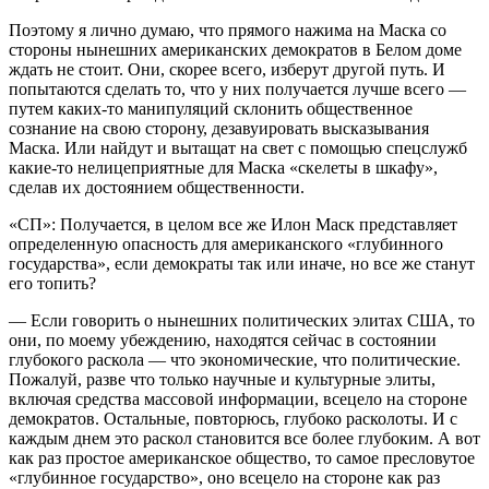
Поэтому я лично думаю, что прямого нажима на Маска со
стороны нынешних американских демократов в Белом доме
ждать не стоит. Они, скорее всего, изберут другой путь. И
попытаются сделать то, что у них получается лучше всего —
путем каких-то манипуляций склонить общественное
сознание на свою сторону, дезавуировать высказывания
Маска. Или найдут и вытащат на свет с помощью спецслужб
какие-то нелицеприятные для Маска «скелеты в шкафу»,
сделав их достоянием общественности.
«СП»: Получается, в целом все же Илон Маск представляет
определенную опасность для американского «глубинного
государства», если демократы так или иначе, но все же станут
его топить?
— Если говорить о нынешних политических элитах США, то
они, по моему убеждению, находятся сейчас в состоянии
глубокого раскола — что экономические, что политические.
Пожалуй, разве что только научные и культурные элиты,
включая средства массовой информации, всецело на стороне
демократов. Остальные, повторюсь, глубоко расколоты. И с
каждым днем это раскол становится все более глубоким. А вот
как раз простое американское общество, то самое пресловутое
«глубинное государство», оно всецело на стороне как раз