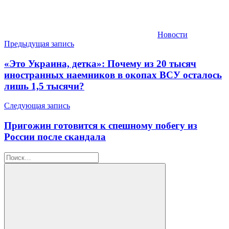
Новости
Навигация
Предыдущая запись
по
«Это Украина, детка»: Почему из 20 тысяч
записям
иностранных наемников в окопах ВСУ осталось
лишь 1,5 тысячи?
Следующая запись
Пригожин готовится к спешному побегу из
России после скандала
Найти: