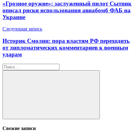
по
«Грозное оружие»: заслуженный пилот Сытник
записям
описал риски использования авиабомб ФАБ на
Украине
Следующая запись
Историк Смолин: пора властям РФ переходить
от дипломатических комментариев к военным
ударам
Найти:
Поиск
Свежие записи