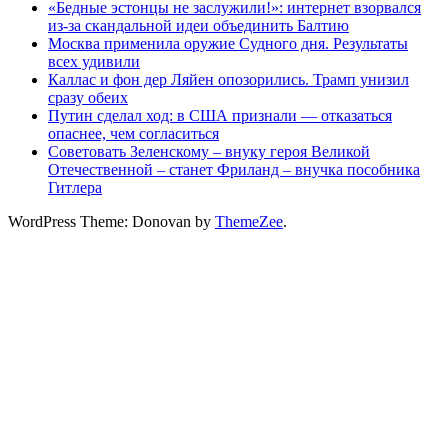
«Бедные эстонцы не заслужили!»: интернет взорвался
из-за скандальной идеи объединить Балтию
Москва применила оружие Судного дня. Результаты
всех удивили
Каллас и фон дер Ляйен опозорились. Трамп унизил
сразу обеих
Путин сделал ход: в США признали — отказаться
опаснее, чем согласиться
Советовать Зеленскому – внуку героя Великой
Отечественной – станет Фриланд – внучка пособника
Гитлера
WordPress Theme: Donovan by
ThemeZee
.