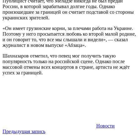
Публицист считает, что Меладзе никогда не был предан
России, в которой зарабатывал долгие годы. Однако
произошедшее за границей он считает подставой со стороны
украинских зрителей.
«Он имеет грузинские корни, за плечами работа на Украине.
Поэтому у него просыпается любовь ко второй малой родине,
и он говорит то, что все мы слышали и видели», — сказал
журналист в новом выпуске «Абзаца».
Шахназаров отметил, что певец мог получить такую
популярность только на российской сцене. Однако после
массовой отмены всех концертов в стране, артиста не ждёт
успех за границей.
Новости
Навигация
Предыдущая запись