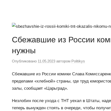
Перейти
к
Ещё
Новости
содержимому
один
сайт
на
Сбежавшие из России ком
WordPress
нужны
Опубликовано
11.05.2023
автором
Politikys
Сбежавшие из России комики Слава Комиссаренко
пределами «хлебной» страны, где труд юмористо
залы, сообщает «Царьград».
Незлобин после ухода с ТНТ уехал в Штаты, наде
теперь вынужден стоять в очереди, чтобы получи