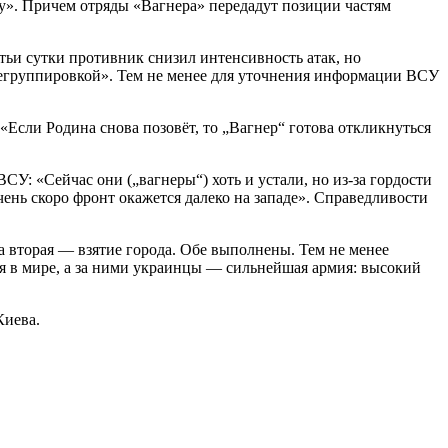
чу». Причем отряды «Вагнера» передадут позиции частям
ьи сутки противник снизил интенсивность атак, но
ерегруппировкой». Тем не менее для уточнения информации ВСУ
Если Родина снова позовёт, то „Вагнер“ готова откликнуться
У: «Сейчас они („вагнеры“) хоть и устали, но из-за гордости
очень скоро фронт окажется далеко на западе». Справедливости
вторая — взятие города. Обе выполнены. Тем не менее
 в мире, а за ними украинцы — сильнейшая армия: высокий
Киева.