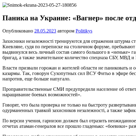
Перейти
Новости
Ещё
к
один
содержимому
Паника на Украине: «Вагнер» после от
сайт
на
Опубликовано
28.05.2023
автором
Politikys
WordPress
Захисники незалежностi тренируются для отражения штурма 
Киевляне, судя по переписке на столичном форуме, пребывают
выдвинулся весь личный состав самого большого в «неньке» г
бригад, а также значительное количество спецназа СБУ, МВД и 
Власти призвали горожан и жителей области не паниковать и о
казармы. Так, говорун Сухопутных сил ВСУ Фитьо в эфире беск
напротив, еще больше напугало.
Проправительственные СМИ предупредили население об ответс
наращивание боевых возможностей».
Говорят, что была проверка не только на быстроту развертыван
одурманенных травкой захисников незалежностi, а также зафи
По версии учения, гарнизон должен был отразить неожиданное 
отчетах атаман-генералов все прошло гладенько: «боевики» ра