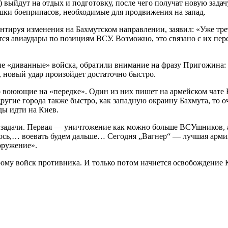
 выйдут на отдых и подготовку, после чего получат новую зада
шки боеприпасов, необходимые для продвижения на запад.
ируя изменения на Бахмутском направлении, заявил: «Уже трет
ятся авиаудары по позициям ВСУ. Возможно, это связано с их п
е «диванные» войска, обратили внимание на фразу Пригожина: «
, новый удар произойдет достаточно быстро.
 воюющие на «передке». Один из них пишет на армейском чате ВС
 другие города также быстро, как западную окраину Бахмута, то 
ды идти на Киев.
задачи. Первая — уничтожение как можно больше ВСУшников, а 
сь,… воевать будем дальше… Сегодня „Вагнер“ — лучшая армия
оружение».
рому войск противника. И только потом начнется освобождение 