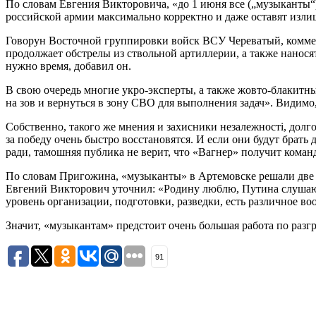
По словам Евгения Викторовича, «до 1 июня все („музыканты“)
российской армии максимально корректно и даже оставят изли
Говорун Восточной группировки войск ВСУ Череватый, коммент
продолжает обстрелы из ствольной артиллерии, а также нанос
нужно время, добавил он.
В свою очередь многие укро-эксперты, а также жовто-блакитны
на зов и вернуться в зону СВО для выполнения задач». Видимо
Собственно, такого же мнения и захисники незалежностi, долго
за победу очень быстро восстановятся. И если они будут брать
ради, тамошняя публика не верит, что «Вагнер» получит коман
По словам Пригожина, «музыканты» в Артемовске решали две 
Евгений Викторович уточнил: «Родину люблю, Путина слушаю
уровень организации, подготовки, разведки, есть различное во
Значит, «музыкантам» предстоит очень большая работа по разг
91