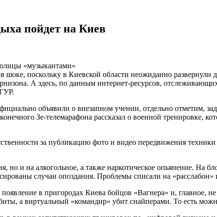
дыха пойдет на Киев
столицы «музыкантами»
 в шоке, поскольку в Киевской области неожиданно развернули 
арнизона. А здесь, по данным интернет-ресурсов, отслеживающи
ГУР.
фициально объявили о внезапном учении, отдельно отметим, задн
онечного Зе-телемарафона рассказал о военной тренировке, кото
твенности за публикацию фото и видео передвижения техники 
ия, но и на алкогольное, а также наркотическое опьянение. На б
ксированы случаи опоздания. Проблемы списали на «расслабон» 
появление в пригородах Киева бойцов «Вагнера» и, главное, не
збиты, а виртуальный «командир» убит снайперами. То есть можн