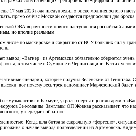
сь в рамках сопутствующих тренировок по «цифровой гигиене и
еще 17 мая 2023 года предупредил о риске молниеносного наст
ать, прямо сейчас Москвой создаются предпосылки для броска 
вской ОВА вероятности нового наступления российской армии н
тным, но вполне реальным.
ом числе по маскировке и сокрытию от ВСУ больших сил у гран
день.
лает вывод: «Вагнер» из Артемовска обязательно обернется оче
фронта, в том числе в Сумщине и Черниговщине. В этих условиях
гативные сценарии, которые получил Зеленский от Генштаба. Сн
ь высоки, вот почему весь трек напоминает Марлезонский балет
 и «музыкантов» в Бахмуте, укро-эксперты оценили армию «Ваг
говорунов Зе-команды. Замглавы ОП Жовква рассказывает, что н
ленского, утверждает обратное.
ленностью. Когда шла битва за сакральную «фортецю», ситуация
Пригожина о начале вывода подразделений из Артемовска. Видимо