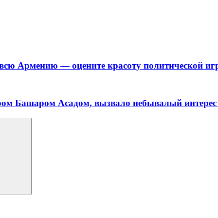
всю Армению — оцените красоту политической игр
ром Башаром Асадом, вызвало небывалый интерес 