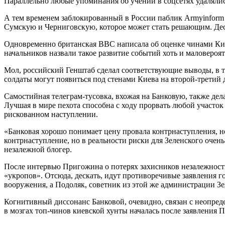
Параллельно любые упоминания об учении в соцсетях удаляли
А тем временем заблокированный в России паблик Armyinform 
Сумскую и Черниговскую, которое может стать решающим. Деск
Одновременно британская BBC написала об оценке чинами Кие
начальников назвали такое развитие событий хоть и маловероя
Мол, российский Генштаб сделал соответствующие выводы, в т
солдаты могут появиться под стенами Киева на второй-третий 
Самостийная телеграм-тусовка, вхожая на Банковую, также де
Лучшая в мире пехота способна с ходу прорвать любой участок 
рискованном наступлении.
«Банковая хорошо понимает цену провала контрнаступления, не
контрнаступление, но в реальности риски для Зеленского очен
незалежной блогер.
После интервью Пригожина о потерях захисников незалежностi
«укропов». Отсюда, дескать, идут противоречивые заявления 
вооружения, а Подоляк, советник из этой же администрации Зе
Когнитивный диссонанс Банковой, очевидно, связан с неопреде
в мозгах топ-чинов киевской хунты началась после заявления 