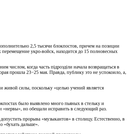
дополнительно 2,5 тысячи блокпостов, причем на позиции
х перемещение укро-войск, находится до 15 полновесных
им числом, когда часть пiдроздiли начала возвращаться в
рая прошла 23−25 мая. Правда, публику это не успокоило, а,
и живой силы, поскольку «целью учений является
локпостах было выявлено много пьяных в стельку и
и «нервы», но обещали исправить в следующий раз.
 допустить прорыва «музыкантов» в столицу. Естественно, в
о «бухать дальше».