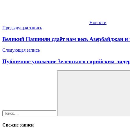
Новости
Навигация
Предыдущая запись
по
Великий Пашинян сдаёт нам весь Азербайджан и 
записям
Следующая запись
Публичное унижение Зеленского сирийским лиде
Найти:
Поиск
Свежие записи