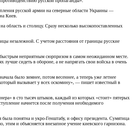
 противодействию русской пропаганды».
упления русской армии на северные области Украины —
на Киев.
а область и столицу. Сразу несколько высокопоставленных
ицы незалежной. С учетом расстояния от границы русские
нь быстрым неприятным сюрпризом в самом неожиданном месте.
 лучше сидеть в обороне, а не напрягать свои войска в очень
ачала было зимнее, потом весеннее, а теперь уже летнее
, который вызывает у всех оскомину», — пишет известный в
нера» в сто тысяч штыков, каждый из которых «стоит» пятерых
аступление начнется после получения необходимого
 была понятна и укро-Генштабу, и офису президента. Сумятица
, этим и объясняется внезапное учение киевского гарнизона.