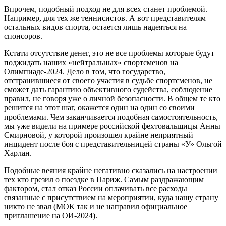
Впрочем, подобный подход не для всех станет проблемой.
Например, для тех же теннисистов. А вот представителям
остальных видов спорта, остается лишь надеяться на
спонсоров.
Кстати отсутствие денег, это не все проблемы которые будут
поджидать наших «нейтральных» спортсменов на
Олимпиаде-2024. Дело в том, что государство,
отстранившиеся от своего участия в судьбе спортсменов, не
сможет дать гарантию объективного судейства, соблюдение
правил, не говоря уже о личной безопасности. В общем те кто
решится на этот шаг, окажется один на один со своими
проблемами. Чем заканчивается подобная самостоятельность,
мы уже видели на примере российской фехтовальщицы Анны
Смирновой, у которой произошел крайне неприятный
инцидент после боя с представительницей страны «У» Ольгой
Харлан.
Подобные веяния крайне негативно сказались на настроении
тех кто грезил о поездке в Париж. Самым раздражающим
фактором, стал отказ России оплачивать все расходы
связанные с присутствием на мероприятии, куда нашу страну
никто не звал (МОК так и не направил официальное
приглашение на ОИ-2024).