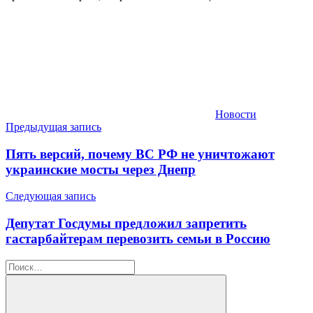
Новости
Навигация
Предыдущая запись
по
Пять версий, почему ВС РФ не уничтожают
записям
украинские мосты через Днепр
Следующая запись
Депутат Госдумы предложил запретить
гастарбайтерам перевозить семьи в Россию
Найти: