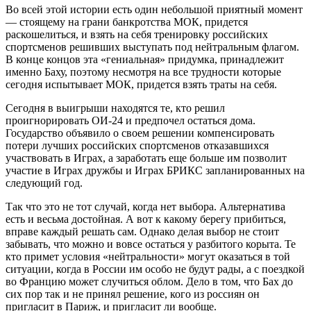
Во всей этой истории есть один небольшой приятный момент
— стоящему на грани банкротства МОК, придется
раскошелиться, и взять на себя тренировку российских
спортсменов решивших выступать под нейтральным флагом.
В конце концов эта «гениальная» придумка, принадлежит
именно Баху, поэтому несмотря на все трудности которые
сегодня испытывает МОК, придется взять траты на себя.
Сегодня в выигрыши находятся те, кто решил
проигнорировать ОИ-24 и предпочел остаться дома.
Государство объявило о своем решении компенсировать
потери лучших российских спортсменов отказавшихся
участвовать в Играх, а заработать еще больше им позволит
участие в Играх дружбы и Играх БРИКС запланированных на
следующий год.
Так что это не тот случай, когда нет выбора. Альтернатива
есть и весьма достойная. А вот к какому берегу прибиться,
вправе каждый решать сам. Однако делая выбор не стоит
забывать, что можно и вовсе остаться у разбитого корыта. Те
кто примет условия «нейтральности» могут оказаться в той
ситуации, когда в России им особо не будут рады, а с поездкой
во Францию может случиться облом. Дело в том, что Бах до
сих пор так и не принял решение, кого из россиян он
пригласит в Париж, и пригласит ли вообще.