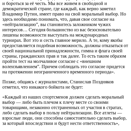
и бороться за её честь. Мы все живем в свободной и
демократической стране, где каждый, как верно заметил
Владимир Путин, имеет право на свой моральный выбор. Но
здесь необходимо понимать, что, давая свое согласие на
«нейтрализацию”, вы становитесь заложником чужих
интересов… Сегодня большинство из вас безосновательно
лишены возможности выступать на международных
турнирах. Вот это и сесть главное мерило. А те, кому якобы
предоставляется подобная возможность, должны отказаться от
своей национальной принадлежности, гимна и флага своей
страны, гражданских прав и так далее. То есть таким образом
пройти тест на молчаливое согласие с «внешним
волеизъявлением”. Причем соблюдать это согласие придется
на протяжении неограниченного временного периода».
Позже, общаясь с журналистами, Станислав Поздняков
отметил, что никакого бойкота не будет:
«Каждый из наших спортсменов должен сделать моральный
выбор — либо быть плечом к плечу месте со своими
товарищами, незаконно отстраненных от участия в стратах,
либо сделать выбор в пользу нейтрализации. Все атлеты —
взрослые люди, они способны самостоятельно сделать выбор,
за который впоследствии и будут нести ответственность»,