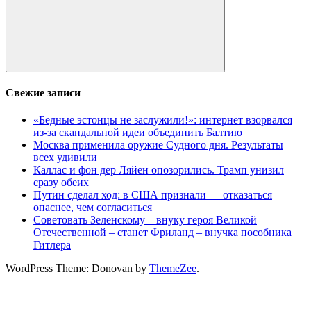
Поиск
Свежие записи
«Бедные эстонцы не заслужили!»: интернет взорвался
из-за скандальной идеи объединить Балтию
Москва применила оружие Судного дня. Результаты
всех удивили
Каллас и фон дер Ляйен опозорились. Трамп унизил
сразу обеих
Путин сделал ход: в США признали — отказаться
опаснее, чем согласиться
Советовать Зеленскому – внуку героя Великой
Отечественной – станет Фриланд – внучка пособника
Гитлера
WordPress Theme: Donovan by
ThemeZee
.