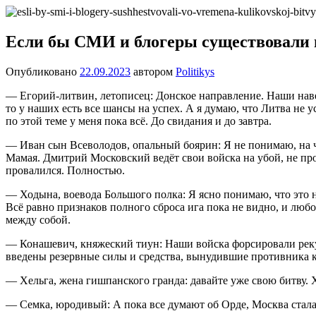
Перейти
Новости
Ещё
к
один
содержимому
Если бы СМИ и блогеры существовали 
сайт
на
Опубликовано
22.09.2023
автором
Politikys
WordPress
— Егорий-литвин, летописец: Донское направление. Наши навел
то у наших есть все шансы на успех. А я думаю, что Литва не
по этой теме у меня пока всё. До свидания и до завтра.
— Иван сын Всеволодов, опальный боярин: Я не понимаю, на 
Мамая. Дмитрий Московский ведёт свои войска на убой, не пр
провалился. Полностью.
— Ходына, воевода Большого полка: Я ясно понимаю, что это н
Всё равно признаков полного сброса ига пока не видно, и любо
между собой.
— Конашевич, княжеский тиун: Наши войска форсировали реку 
введены резервные силы и средства, вынудившие противника 
— Хельга, жена гишпанского гранда: давайте уже свою битву. Х
— Семка, юродивый: А пока все думают об Орде, Москва стала 