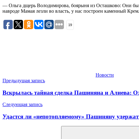
— Ольга дщерь Володимирова, боярыня из Осташково: Они бы у
навроде Мамая лезли во власть, у нас построен каменный Крем
19
Новости
Навигация
Предыдущая запись
по
Вскрылась тайная сделка Пашиняна и Алиева: Оз
записям
Следующая запись
Удастся ли «непотопляемому» Пашиняну удержать
Найти: