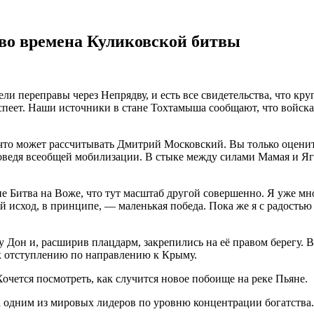
во времена Куликовской битвы
и переправы через Непрядву, и есть все свидетельства, что кру
 успеет. Наши источники в стане Тохтамыша сообщают, что войс
что может рассчитывать Дмитрий Московский. Вы только оцени
оведя всеобщей мобилизации. В стыке между силами Мамая и Яг
е Битва на Воже, что тут масштаб другой совершенно. Я уже мно
й исход, в принципе, — маленькая победа. Пока же я с радостью
Дон и, расширив плацдарм, закрепились на её правом берегу. 
к отступлению по направлению к Крыму.
очется посмотреть, как случится новое побоище на реке Пьяне.
одним из мировых лидеров по уровню концентрации богатства. К