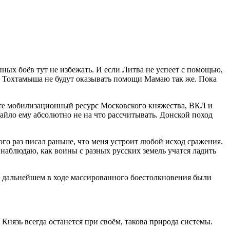
пных боёв тут не избежать. И если Литва не успеет с помощью,
ка Тохтамыша не будут оказывать помощи Мамаю так же. Пока
те мобилизационный ресурс Московского княжества, ВКЛ и
айло ему абсолютно не на что рассчитывать. Донской поход
го раз писал раньше, что меня устроит любой исход сражения.
 наблюдаю, как воины с разных русских земель учатся ладить
В дальнейшем в ходе массированного боестолкновения были
нязь всегда останется при своём, такова природа системы.