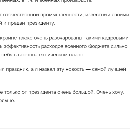
венных, в т.ч. и военных производств.
уг отечественной промышленности, известный своими
й и предан президенту.
 Украине также очень разочарованы такими кадровыми
рь эффективность расходов военного бюджета сильно
ь себя в военно-техническом плане…
л праздник, а я назвал эту новость — самой лучшей
е только от президента очень большой. Очень хочу,
больше.