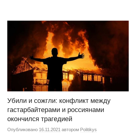
Перейти
Новости
Ещё
к
один
содержимому
сайт
на
WordPress
Убили и сожгли: конфликт между
гастарбайтерами и россиянами
окончился трагедией
Опубликовано
16.11.2021
автором
Politikys