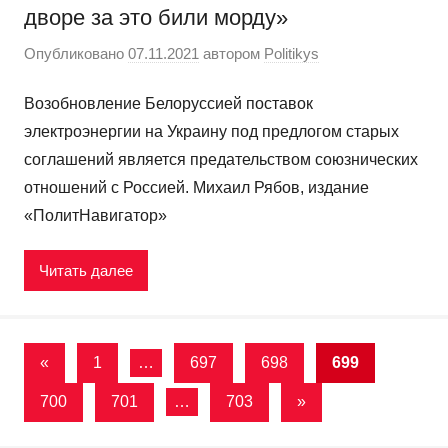
дворе за это били морду»
Опубликовано
07.11.2021
автором
Politikys
Возобновление Белоруссией поставок
электроэнергии на Украину под предлогом старых
соглашений является предательством союзнических
отношений с Россией. Михаил Рябов, издание
«ПолитНавигатор»
Читать далее
Пагинация
Предыдущие
«
1
…
697
698
699
записи
записей
Следующие
700
701
…
703
»
записи